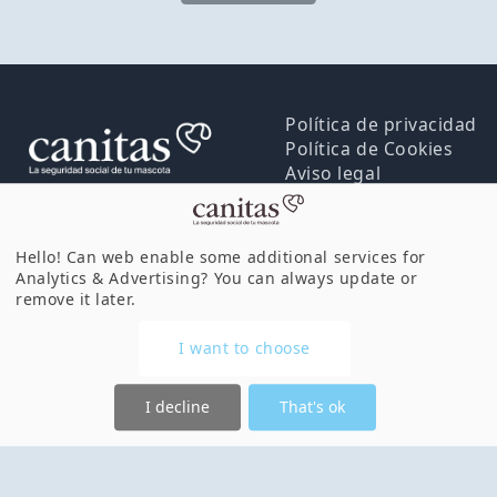
Política de privacidad
Política de Cookies
Aviso legal
Hello! Can web enable some additional services for
© 2026 Canitas. Todos los derechos reservados.
Analytics & Advertising
? You can always update or
remove it later.
I want to choose
I decline
That's ok